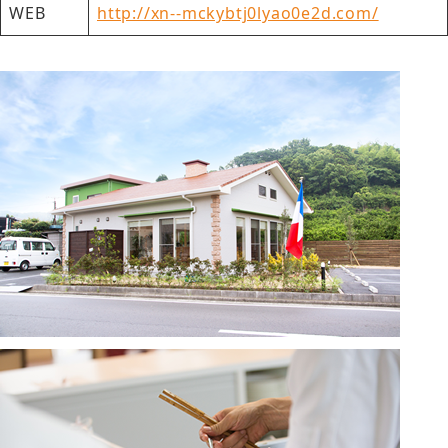
WEB
http://xn--mckybtj0lyao0e2d.com/